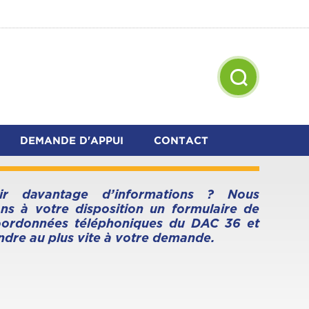
Accueil
>
DAC 36
>
Contact & Accès
CONTACT & ACCÈS
DEMANDE D'APPUI
CONTACT
ir davantage d’informations ? Nous
ns à votre disposition un formulaire de
coordonnées téléphoniques du DAC 36 et
ndre au plus vite à votre demande.