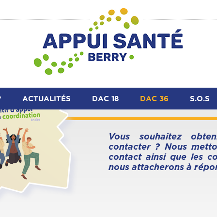
?
ACTUALITÉS
DAC 18
DAC 36
S.O.S
L'équipe du DAC 18
L'équipe du DAC 36
Vous souhaitez obten
Missions & projets
Missions & projets
contacter ? Nous metto
Outils & Ressources
Outils & Ressources
contact ainsi que les 
nous attacherons à répo
Contact & Accès
Contact & Accès